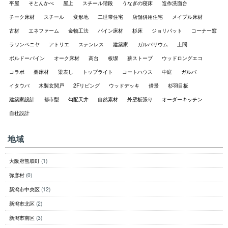
平屋
そとんかべ
屋上
スチール階段
うなぎの寝床
造作洗面台
チーク床材
スチール
変形地
二世帯住宅
店舗併用住宅
メイプル床材
古材
エネファーム
金物工法
パイン床材
杉床
ジョリパット
コーナー窓
ラワンベニヤ
アトリエ
ステンレス
建築家
ガルバリウム
土間
ボルドーパイン
オーク床材
高台
板塀
薪ストーブ
ウッドロングエコ
コラボ
栗床材
梁表し
トップライト
コートハウス
中庭
ガルバ
イタウバ
木製玄関戸
2Fリビング
ウッドデッキ
借景
杉羽目板
建築家設計
都市型
勾配天井
自然素材
外壁板張り
オーダーキッチン
自社設計
地域
大阪府熊取町
(1)
弥彦村
(0)
新潟市中央区
(12)
新潟市北区
(2)
新潟市南区
(3)