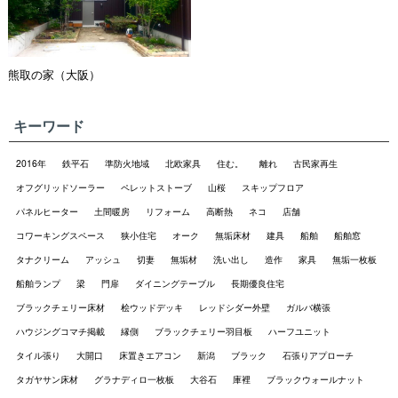
熊取の家（大阪）
キーワード
2016年
鉄平石
準防火地域
北欧家具
住む。
離れ
古民家再生
オフグリッドソーラー
ペレットストーブ
山桜
スキップフロア
パネルヒーター
土間暖房
リフォーム
高断熱
ネコ
店舗
コワーキングスペース
狭小住宅
オーク
無垢床材
建具
船舶
船舶窓
タナクリーム
アッシュ
切妻
無垢材
洗い出し
造作
家具
無垢一枚板
船舶ランプ
梁
門扉
ダイニングテーブル
長期優良住宅
ブラックチェリー床材
桧ウッドデッキ
レッドシダー外壁
ガルバ横張
ハウジングコマチ掲載
縁側
ブラックチェリー羽目板
ハーフユニット
タイル張り
大開口
床置きエアコン
新潟
ブラック
石張りアプローチ
タガヤサン床材
グラナディロ一枚板
大谷石
庫裡
ブラックウォールナット