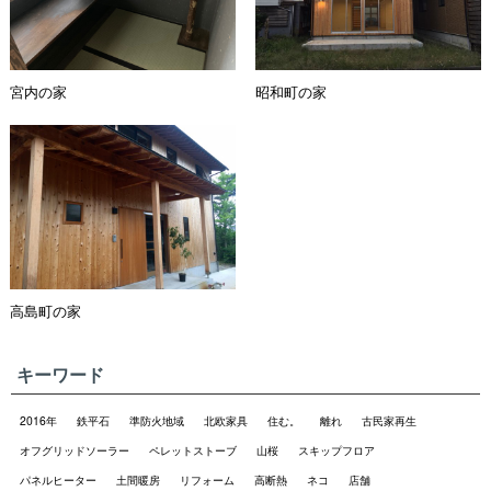
宮内の家
昭和町の家
高島町の家
キーワード
2016年
鉄平石
準防火地域
北欧家具
住む。
離れ
古民家再生
オフグリッドソーラー
ペレットストーブ
山桜
スキップフロア
パネルヒーター
土間暖房
リフォーム
高断熱
ネコ
店舗