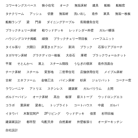
コワーキングスペース
狭小住宅
オーク
無垢床材
建具
船舶
船舶窓
タナクリーム
アッシュ
切妻
無垢材
洗い出し
造作
家具
無垢一枚板
船舶ランプ
梁
門扉
ダイニングテーブル
長期優良住宅
ブラックチェリー床材
桧ウッドデッキ
レッドシダー外壁
ガルバ横張
ハウジングコマチ掲載
縁側
ブラックチェリー羽目板
ハーフユニット
タイル張り
大開口
床置きエアコン
新潟
ブラック
石張りアプローチ
タガヤサン床材
グラナディロ一枚板
大谷石
庫裡
ブラックウォールナット
平屋
そとんかべ
屋上
スチール階段
うなぎの寝床
造作洗面台
チーク床材
スチール
変形地
二世帯住宅
店舗併用住宅
メイプル床材
古材
エネファーム
金物工法
パイン床材
杉床
ジョリパット
コーナー窓
ラワンベニヤ
アトリエ
ステンレス
建築家
ガルバリウム
土間
ボルドーパイン
オーク床材
高台
板塀
薪ストーブ
ウッドロングエコ
コラボ
栗床材
梁表し
トップライト
コートハウス
中庭
ガルバ
イタウバ
木製玄関戸
2Fリビング
ウッドデッキ
借景
杉羽目板
建築家設計
都市型
勾配天井
自然素材
外壁板張り
オーダーキッチン
自社設計