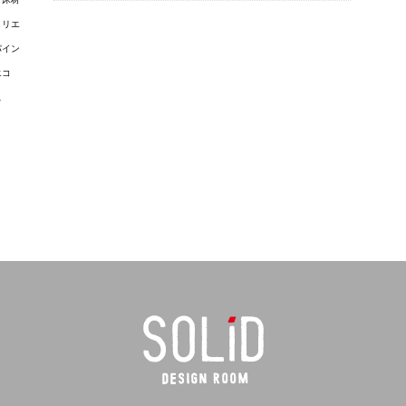
トリエ
パイン
エコ
ス