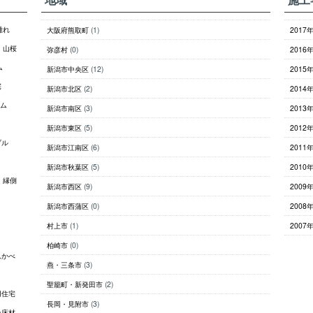
離れ
大阪府熊取町
(1)
2017
山桜
弥彦村
(0)
2016
ム
新潟市中央区
(12)
2015
宅
新潟市北区
(2)
2014
ム
新潟市南区
(3)
2013
新潟市東区
(5)
2012
ブル
新潟市江南区
(6)
2011
新潟市秋葉区
(5)
2010
縁側
新潟市西区
(9)
2009
新潟市西蒲区
(0)
2008
村上市
(1)
2007
柏崎市
(0)
んかべ
燕・三条市
(3)
聖籠町・新発田市
(2)
用住宅
長岡・見附市
(3)
ン床材