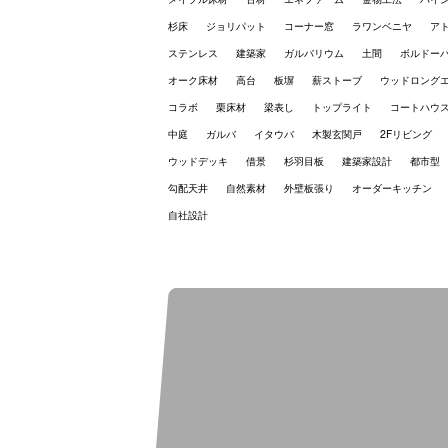
杉床
ジョリパット
コーナー窓
ラワンベニヤ
ア
ステンレス
建築家
ガルバリウム
土間
ボルドー
オーク床材
高台
板塀
薪ストーブ
ウッドロング
コラボ
栗床材
梁表し
トップライト
コートハウ
中庭
ガルバ
イタウバ
木製玄関戸
2Fリビング
ウッドデッキ
借景
杉羽目板
建築家設計
都市型
勾配天井
自然素材
外壁板張り
オーダーキッチン
自社設計