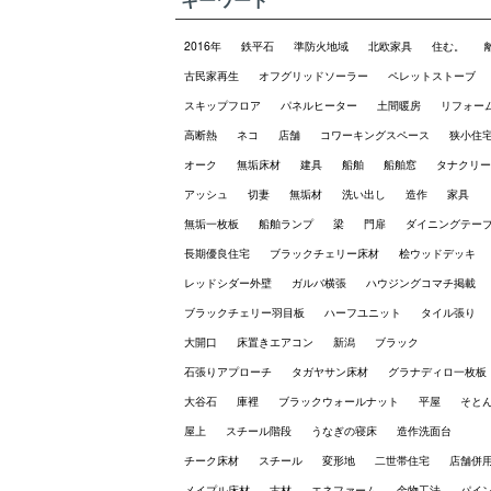
2016年
鉄平石
準防火地域
北欧家具
住む。
古民家再生
オフグリッドソーラー
ペレットストーブ
スキップフロア
パネルヒーター
土間暖房
リフォー
高断熱
ネコ
店舗
コワーキングスペース
狭小住
オーク
無垢床材
建具
船舶
船舶窓
タナクリー
アッシュ
切妻
無垢材
洗い出し
造作
家具
無垢一枚板
船舶ランプ
梁
門扉
ダイニングテー
長期優良住宅
ブラックチェリー床材
桧ウッドデッキ
レッドシダー外壁
ガルバ横張
ハウジングコマチ掲載
ブラックチェリー羽目板
ハーフユニット
タイル張り
大開口
床置きエアコン
新潟
ブラック
石張りアプローチ
タガヤサン床材
グラナディロ一枚板
大谷石
庫裡
ブラックウォールナット
平屋
そと
屋上
スチール階段
うなぎの寝床
造作洗面台
チーク床材
スチール
変形地
二世帯住宅
店舗併
メイプル床材
古材
エネファーム
金物工法
パイ