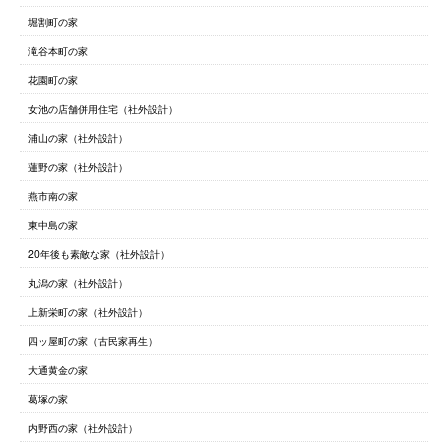
堀割町の家
滝谷本町の家
花園町の家
女池の店舗併用住宅（社外設計）
浦山の家（社外設計）
蓮野の家（社外設計）
燕市南の家
東中島の家
20年後も素敵な家（社外設計）
丸潟の家（社外設計）
上新栄町の家（社外設計）
四ッ屋町の家（古民家再生）
大通黄金の家
葛塚の家
内野西の家（社外設計）