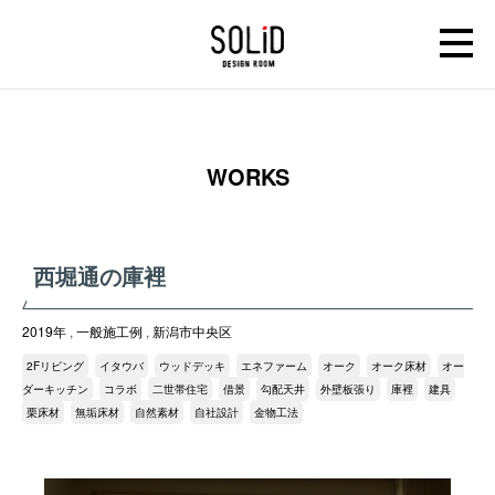
WORKS
西堀通の庫裡
2019年
,
一般施工例
,
新潟市中央区
2Fリビング
イタウバ
ウッドデッキ
エネファーム
オーク
オーク床材
オー
ダーキッチン
コラボ
二世帯住宅
借景
勾配天井
外壁板張り
庫裡
建具
栗床材
無垢床材
自然素材
自社設計
金物工法