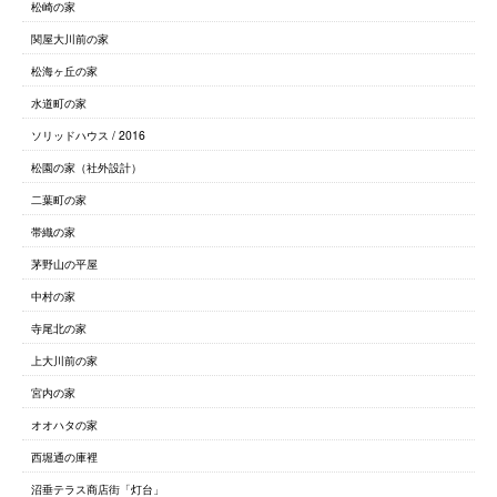
松崎の家
関屋大川前の家
松海ヶ丘の家
水道町の家
ソリッドハウス / 2016
松園の家（社外設計）
二葉町の家
帯織の家
茅野山の平屋
中村の家
寺尾北の家
上大川前の家
宮内の家
オオハタの家
西堀通の庫裡
沼垂テラス商店街「灯台」