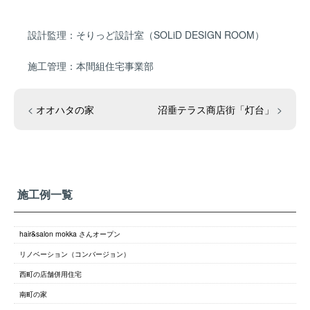
設計監理：そりっど設計室（SOLiD DESIGN ROOM）
施工管理：本間組住宅事業部
<
オオハタの家
沼垂テラス商店街「灯台」
>
施工例一覧
hair&salon mokka さんオープン
リノベーション（コンバージョン）
西町の店舗併用住宅
南町の家