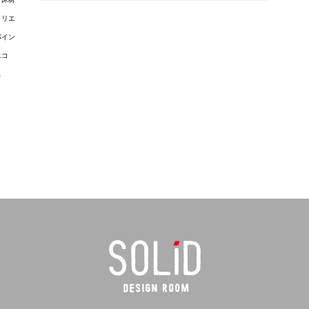
トリエ
パイン
エコ
ス