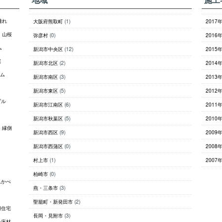
離れ
大阪府熊取町
(1)
2017
山桜
弥彦村
(0)
2016
ム
新潟市中央区
(12)
2015
宅
新潟市北区
(2)
2014
ム
新潟市南区
(3)
2013
新潟市東区
(5)
2012
ブル
新潟市江南区
(6)
2011
新潟市秋葉区
(5)
2010
縁側
新潟市西区
(9)
2009
新潟市西蒲区
(0)
2008
村上市
(1)
2007
柏崎市
(0)
んかべ
燕・三条市
(3)
聖籠町・新発田市
(2)
用住宅
長岡・見附市
(3)
ン床材