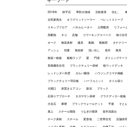
2016年
鉄平石
準防火地域
北欧家具
住む。
古民家再生
オフグリッドソーラー
ペレットストーブ
スキップフロア
パネルヒーター
土間暖房
リフォー
高断熱
ネコ
店舗
コワーキングスペース
狭小住
オーク
無垢床材
建具
船舶
船舶窓
タナクリー
アッシュ
切妻
無垢材
洗い出し
造作
家具
無垢一枚板
船舶ランプ
梁
門扉
ダイニングテー
長期優良住宅
ブラックチェリー床材
桧ウッドデッキ
レッドシダー外壁
ガルバ横張
ハウジングコマチ掲載
ブラックチェリー羽目板
ハーフユニット
タイル張り
大開口
床置きエアコン
新潟
ブラック
石張りアプローチ
タガヤサン床材
グラナディロ一枚板
大谷石
庫裡
ブラックウォールナット
平屋
そと
屋上
スチール階段
うなぎの寝床
造作洗面台
チーク床材
スチール
変形地
二世帯住宅
店舗併
メイプル床材
古材
エネファーム
金物工法
パイ