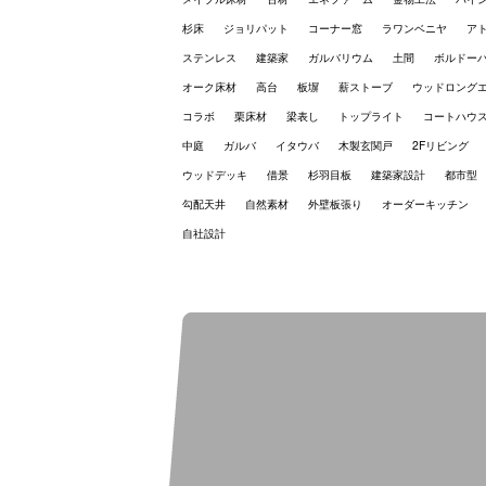
杉床
ジョリパット
コーナー窓
ラワンベニヤ
ア
ステンレス
建築家
ガルバリウム
土間
ボルドー
オーク床材
高台
板塀
薪ストーブ
ウッドロング
コラボ
栗床材
梁表し
トップライト
コートハウ
中庭
ガルバ
イタウバ
木製玄関戸
2Fリビング
ウッドデッキ
借景
杉羽目板
建築家設計
都市型
勾配天井
自然素材
外壁板張り
オーダーキッチン
自社設計