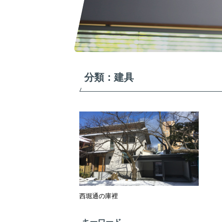
分類：建具
西堀通の庫裡
キーワード