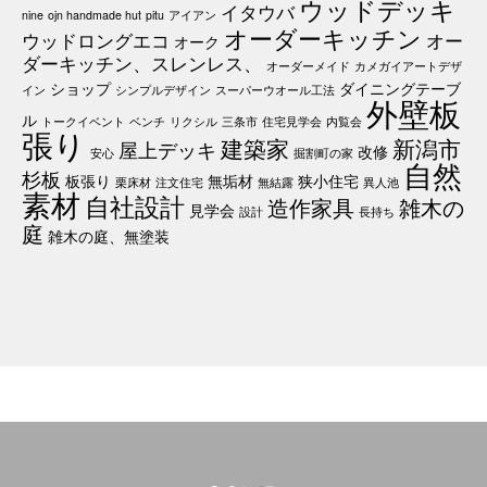
ウッドデッキ
イタウバ
nine
ojn handmade hut
pitu
アイアン
オーダーキッチン
ウッドロングエコ
オー
オーク
ダーキッチン、スレンレス、
オーダーメイド
カメガイアートデザ
ショップ
ダイニングテーブ
イン
シンプルデザイン
スーパーウオール工法
外壁板
ル
トークイベント
ベンチ
リクシル
三条市
住宅見学会
内覧会
張り
建築家
新潟市
屋上デッキ
改修
安心
掘割町の家
自然
杉板
板張り
無垢材
狭小住宅
栗床材
注文住宅
無結露
異人池
素材
自社設計
造作家具
雑木の
見学会
設計
長持ち
庭
雑木の庭、無塗装