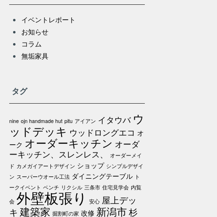
イベントレポート
お知らせ
コラム
無垢家具
タグ
ウ
イタウバ
nine
ojn handmade hut
pitu
アイアン
ッドデッキ
ウッドロングエコ
オ
オーダーキッチン
オーダ
ーク
ーキッチン、スレンレス、
オーダーメイ
ショップ
ド
カメガイアートデザイン
シンプルデザイ
ダイニングテーブル
ン
スーパーウオール工法
ト
ークイベント
ベンチ
リクシル
三条市
住宅見学会
内覧
外壁板張り
屋上デッ
会
安心
建築家
新潟市
キ
杉
改修
掘割町の家