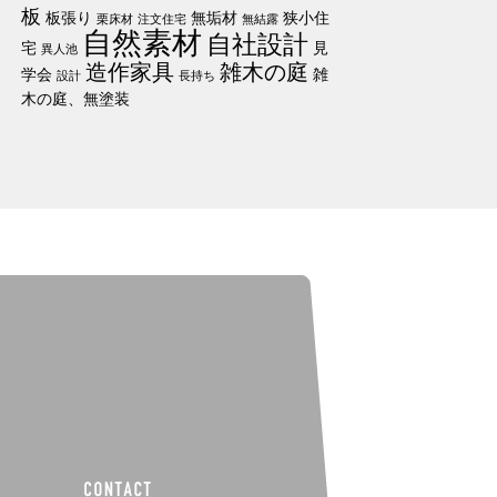
板
板張り
無垢材
狭小住
栗床材
注文住宅
無結露
自然素材
自社設計
宅
見
異人池
造作家具
雑木の庭
学会
雑
設計
長持ち
木の庭、無塗装