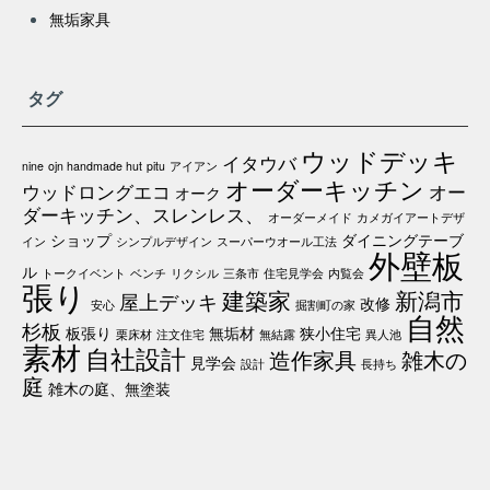
無垢家具
タグ
ウッドデッキ
イタウバ
nine
ojn handmade hut
pitu
アイアン
オーダーキッチン
ウッドロングエコ
オー
オーク
ダーキッチン、スレンレス、
オーダーメイド
カメガイアートデザ
ショップ
ダイニングテーブ
イン
シンプルデザイン
スーパーウオール工法
外壁板
ル
トークイベント
ベンチ
リクシル
三条市
住宅見学会
内覧会
張り
建築家
新潟市
屋上デッキ
改修
安心
掘割町の家
自然
杉板
板張り
無垢材
狭小住宅
栗床材
注文住宅
無結露
異人池
素材
自社設計
造作家具
雑木の
見学会
設計
長持ち
庭
雑木の庭、無塗装