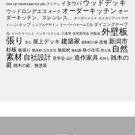
ウッドデッキ
イタウバ
nine
ojn handmade hut
pitu
アイアン
オーダーキッチン
ウッドロングエコ
オー
オーク
ダーキッチン、スレンレス、
オーダーメイド
カメガイアートデザ
ショップ
ダイニングテーブ
イン
シンプルデザイン
スーパーウオール工法
外壁板
ル
トークイベント
ベンチ
リクシル
三条市
住宅見学会
内覧会
張り
建築家
新潟市
屋上デッキ
改修
安心
掘割町の家
自然
杉板
板張り
無垢材
狭小住宅
栗床材
注文住宅
無結露
異人池
素材
自社設計
造作家具
雑木の
見学会
設計
長持ち
庭
雑木の庭、無塗装