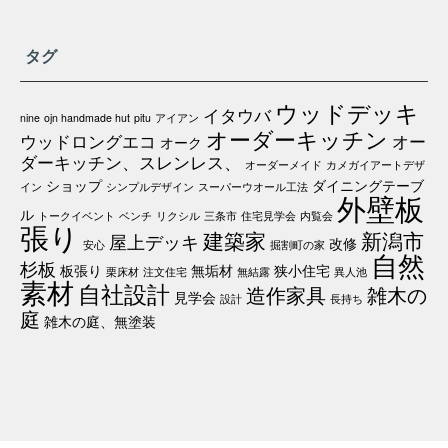
タグ
ウッドデッキ
イタウバ
nine
ojn handmade hut
pitu
アイアン
オーダーキッチン
ウッドロングエコ
オー
オーク
ダーキッチン、スレンレス、
オーダーメイド
カメガイアートデザ
ショップ
ダイニングテーブ
イン
シンプルデザイン
スーパーウオール工法
外壁板
ル
トークイベント
ベンチ
リクシル
三条市
住宅見学会
内覧会
張り
建築家
新潟市
屋上デッキ
改修
安心
掘割町の家
自然
杉板
板張り
無垢材
狭小住宅
栗床材
注文住宅
無結露
異人池
素材
自社設計
造作家具
雑木の
見学会
設計
長持ち
庭
雑木の庭、無塗装