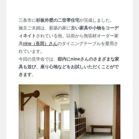
三条市に
杉板外壁の二世帯住宅
が完成しました。
施主ご夫婦は、新築の家に
古い家具や小物をコーデ
ィネイト
されている他、以前から無垢材オーダー家
具
nine（長岡）さん
のダイニングテーブルを愛用さ
れています。
今回の見学会では、
邸内にnineさんのさまざまな家
具も並び、座り心地などをお試しいただくことがで
きます
。