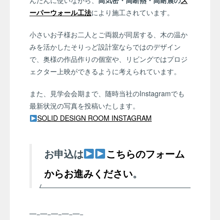
んだんに使いながら、
高気密・高断熱・高耐震の
ス
ーパーウォール工法
により施工されています。
小さいお子様お二人とご両親が同居する、木の温か
みを活かしたそりっど設計室ならではのデザイン
で、奥様の作品作りの個室や、リビングではプロジ
ェクター上映ができるように考えられています。
また、見学会会期まで、随時当社のInstagramでも
最新状況の写真を投稿いたします。
SOLID DESIGN ROOM INSTAGRAM
お申込は
こちらのフォーム
からお進みください
。
━−━−━−━−━−