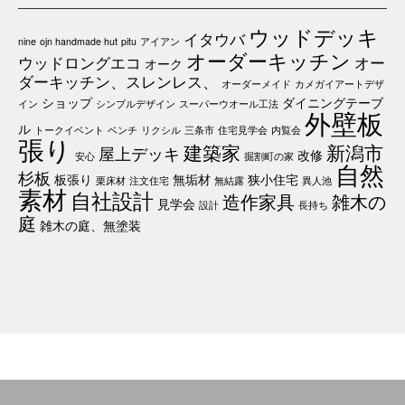
ウッドデッキ
イタウバ
nine
ojn handmade hut
pitu
アイアン
オーダーキッチン
ウッドロングエコ
オー
オーク
ダーキッチン、スレンレス、
オーダーメイド
カメガイアートデザ
ショップ
ダイニングテーブ
イン
シンプルデザイン
スーパーウオール工法
外壁板
ル
トークイベント
ベンチ
リクシル
三条市
住宅見学会
内覧会
張り
建築家
新潟市
屋上デッキ
改修
安心
掘割町の家
自然
杉板
板張り
無垢材
狭小住宅
栗床材
注文住宅
無結露
異人池
素材
自社設計
造作家具
雑木の
見学会
設計
長持ち
庭
雑木の庭、無塗装