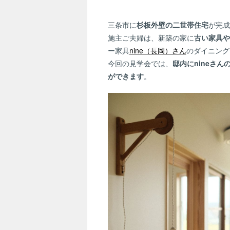
三条市に
杉板外壁の二世帯住宅
が完成
施主ご夫婦は、新築の家に
古い家具や
ー家具
nine（長岡）さん
のダイニング
今回の見学会では、
邸内にnineさ
ができます
。