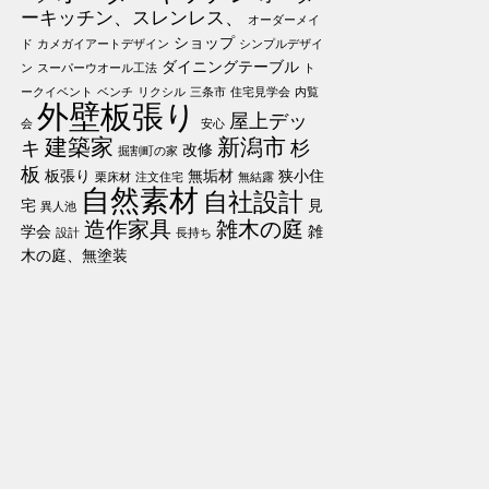
ーキッチン、スレンレス、
オーダーメイ
ショップ
ド
カメガイアートデザイン
シンプルデザイ
ダイニングテーブル
ン
スーパーウオール工法
ト
ークイベント
ベンチ
リクシル
三条市
住宅見学会
内覧
外壁板張り
屋上デッ
会
安心
建築家
新潟市
キ
杉
改修
掘割町の家
板
板張り
無垢材
狭小住
栗床材
注文住宅
無結露
自然素材
自社設計
宅
見
異人池
造作家具
雑木の庭
学会
雑
設計
長持ち
木の庭、無塗装