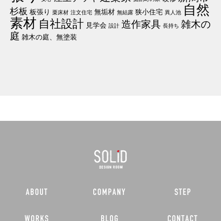
自然
杉板
板張り
無垢材
狭小住宅
栗床材
注文住宅
無結露
異人池
素材
自社設計
造作家具
雑木の
見学会
設計
長持ち
庭
雑木の庭、無塗装