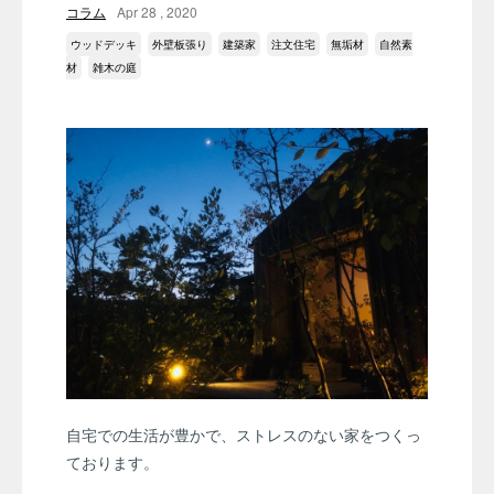
コラム
Apr 28 , 2020
ウッドデッキ
外壁板張り
建築家
注文住宅
無垢材
自然素
材
雑木の庭
自宅での生活が豊かで、ストレスのない家をつくっ
ております。