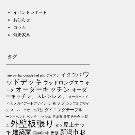
イベントレポート
お知らせ
コラム
無垢家具
タグ
ウ
イタウバ
nine
ojn handmade hut
pitu
アイアン
ッドデッキ
ウッドロングエコ
オ
オーダーキッチン
オーダ
ーク
ーキッチン、スレンレス、
オーダーメイ
ショップ
ド
カメガイアートデザイン
シンプルデザイ
ダイニングテーブル
ン
スーパーウオール工法
ト
ークイベント
ベンチ
リクシル
三条市
住宅見学会
内覧
外壁板張り
屋上デッ
会
安心
建築家
新潟市
キ
杉
改修
掘割町の家