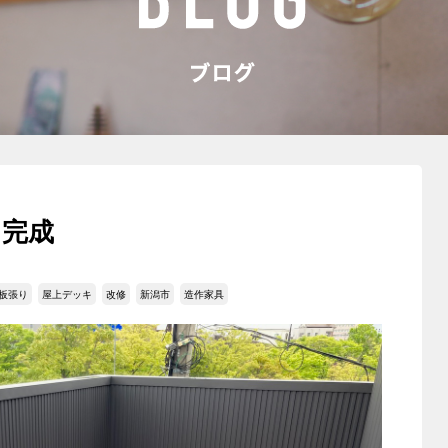
ン完成
板張り
屋上デッキ
改修
新潟市
造作家具