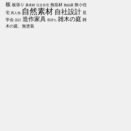
板
板張り
無垢材
狭小住
栗床材
注文住宅
無結露
自然素材
自社設計
宅
見
異人池
造作家具
雑木の庭
学会
雑
設計
長持ち
木の庭、無塗装