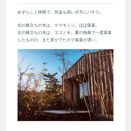
めずらしく快晴で、気温も高い夕方にパチリ。
右の株立ちの木は、ヤマモミジ。ほぼ落葉。
左の株立ちの木は、エゴノキ。夏の熱風で一度落葉
したものの、また芽がでたので落葉が遅い。