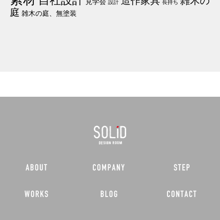
見学会
設計
長持ち
庭
雑木の庭、無塗装