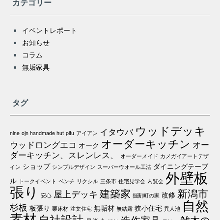
カテゴリー
イベントレポート
お知らせ
コラム
無垢家具
タグ
ウッドデッキ
イタウバ
nine
ojn handmade hut
pitu
アイアン
オーダーキッチン
ウッドロングエコ
オー
オーク
ダーキッチン、スレンレス、
オーダーメイド
カメガイアートデザ
ショップ
ダイニングテーブ
イン
シンプルデザイン
スーパーウオール工法
外壁板
ル
トークイベント
ベンチ
リクシル
三条市
住宅見学会
内覧会
張り
建築家
新潟市
屋上デッキ
改修
安心
掘割町の家
自然
杉板
板張り
無垢材
狭小住宅
栗床材
注文住宅
無結露
異人池
素材
自社設計
造作家具
雑木の