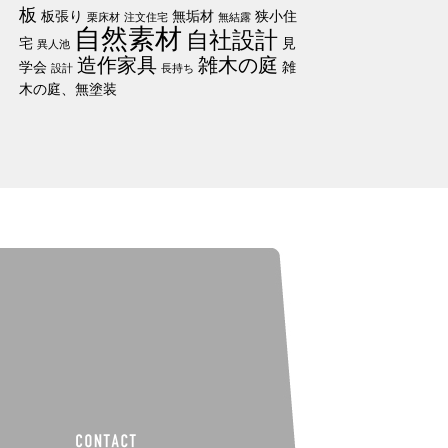
板
板張り
無垢材
狭小住
栗床材
注文住宅
無結露
自然素材
自社設計
宅
見
異人池
造作家具
雑木の庭
学会
雑
設計
長持ち
木の庭、無塗装