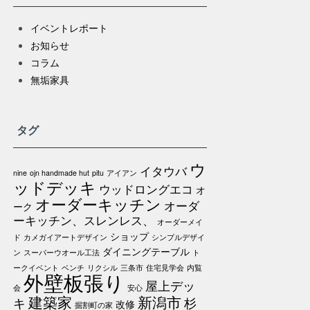
イベントレポート
お知らせ
コラム
無垢家具
タグ
ウ
イタウバ
nine
ojn handmade hut
pitu
アイアン
ッドデッキ
ウッドロングエコ
オ
オーダーキッチン
オーダ
ーク
ーキッチン、スレンレス、
オーダーメイ
ショップ
ド
カメガイアートデザイン
シンプルデザイ
ダイニングテーブル
ン
スーパーウオール工法
ト
ークイベント
ベンチ
リクシル
三条市
住宅見学会
内覧
外壁板張り
屋上デッ
会
安心
建築家
新潟市
キ
杉
改修
掘割町の家