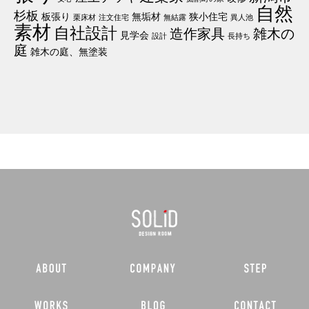
自然
杉板
板張り
無垢材
狭小住宅
栗床材
注文住宅
無結露
異人池
素材
自社設計
造作家具
雑木の
見学会
設計
長持ち
庭
雑木の庭、無塗装