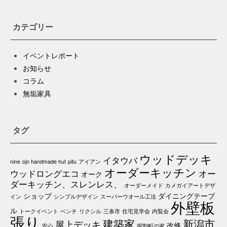
カテゴリー
イベントレポート
お知らせ
コラム
無垢家具
タグ
ウッドデッキ
イタウバ
nine
ojn handmade hut
pitu
アイアン
オーダーキッチン
ウッドロングエコ
オー
オーク
ダーキッチン、スレンレス、
オーダーメイド
カメガイアートデザ
ショップ
ダイニングテーブ
イン
シンプルデザイン
スーパーウオール工法
外壁板
ル
トークイベント
ベンチ
リクシル
三条市
住宅見学会
内覧会
張り
建築家
新潟市
屋上デッキ
改修
安心
掘割町の家